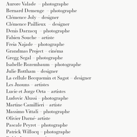
Aurore Valade
– photographe
Bernard Demenge
– photographe
Clémence Joly – designer
Clémence Paillieux
– designer
Denis Darzacq
– photographe
Fabien Souche – artiste
Freia Najade – photographe
Grandmas Project – cinéma
Gregg Segal – photographe
Isabelle Rozembaum – photographe
Julie Rottham – designer
La cellule Becquemin et Sagot – designer
Les Jnouns – artistes
Lucie et Jorge Orta – artistes
Ludovic Alussi – photographe
Martine Camillieri – artiste
Massimo Vittali – photographe
Olivier Darné- artiste
Pascale Peyret – photographe
Patrick Willocq – photographe